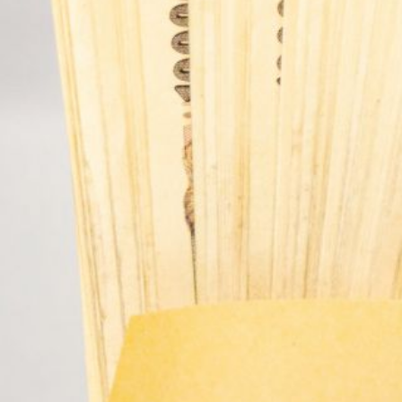
知
識
を
身
に
つ
け
よ
う！