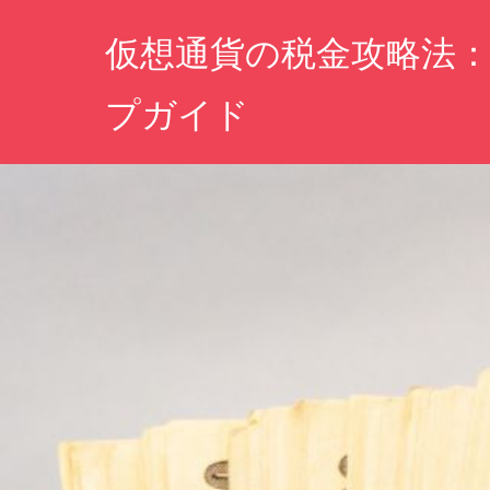
コ
仮想通貨の税金攻略法
ン
テ
プガイド
ン
ツ
安
へ
心
し
ス
て
キ
未
ッ
来
プ
を
築
く
た
め
に、
税
の